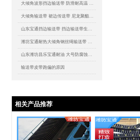
大倾角波形挡边输送带 防滑耐高温 耐···
大倾角输送带 裙边传送带 尼龙聚酯材···
山东宝通挡边输送带 挡边输送带生产厂···
潍坊宝通耐热大倾角钢丝绳输送带 大号···
山东潍坊昌乐宝通耐油 大号防腐蚀倾角···
输送带皮带跑偏的原因
相关产品推荐