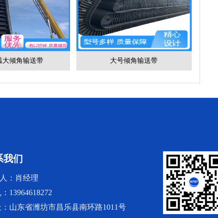
温大倾角输送带
大号倾角输送带
系我们
人：肖经理
：13964618272
址：山东省潍坊市昌乐县南环路1011号