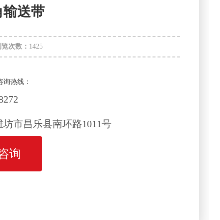
角输送带
浏览次数：
1425
咨询热线：
8272
坊市昌乐县南环路1011号
咨询