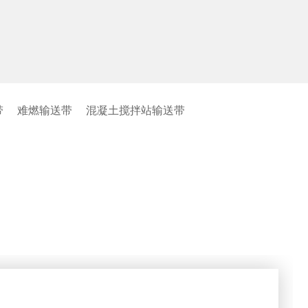
带
难燃输送带
混凝土搅拌站输送带