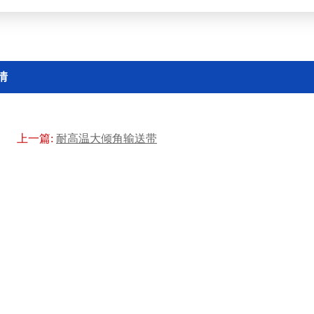
情
上一篇:
耐高温大倾角输送带