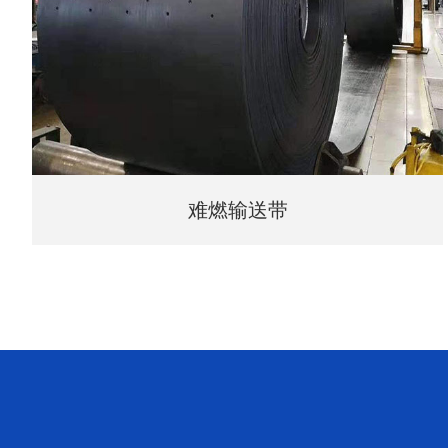
难燃输送带