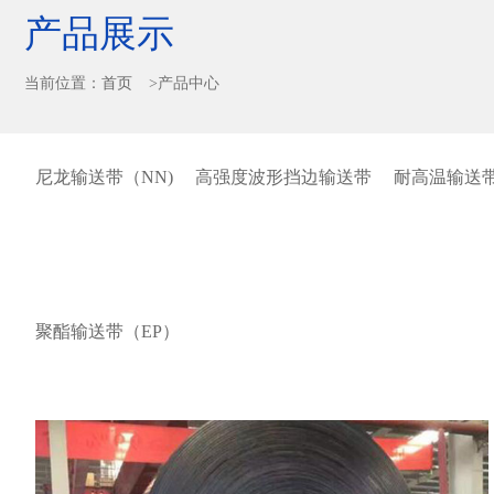
产品展示
当前位置：
首页
>产品中心
尼龙输送带（NN)
高强度波形挡边输送带
耐高温输送
聚酯输送带（EP）